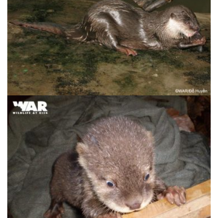
Rái Cá Vuốt Bé | Aonyx cinerea – Sẽ nguy
cấp