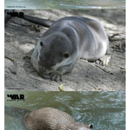
Rái Cá Lông Mượt | Lutrogale perspicillata
– Nguy cấp