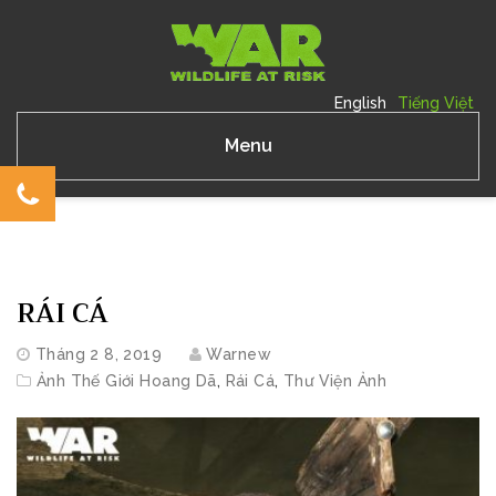
English
Tiếng Việt
Menu
RÁI CÁ
Tháng 2 8, 2019
Warnew
Ảnh Thế Giới Hoang Dã
,
Rái Cá
,
Thư Viện Ảnh