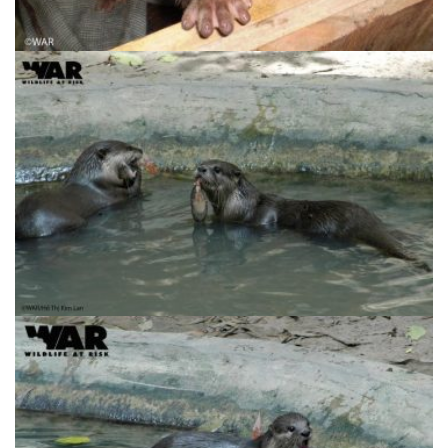
Rái Cá Vuốt Bé | Aonyx cinerea – Sẽ nguy
cấp