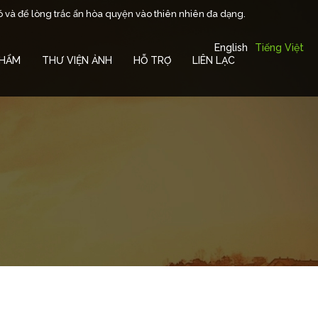
ó và để lòng trắc ẩn hòa quyện vào thiên nhiên đa dạng.
English
Tiếng Việt
PHẨM
THƯ VIỆN ẢNH
HỖ TRỢ
LIÊN LẠC