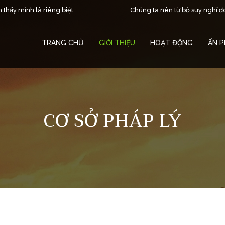
 thấy mình là riêng biệt.
Chúng ta nên từ bỏ suy nghĩ đ
TRANG CHỦ
GIỚI THIỆU
HOẠT ĐỘNG
ẤN 
CƠ SỞ PHÁP LÝ