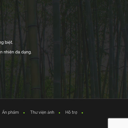
g biệt.
ên nhiên đa dạng.
Ấn phẩm
Thư viện ảnh
Hỗ trợ