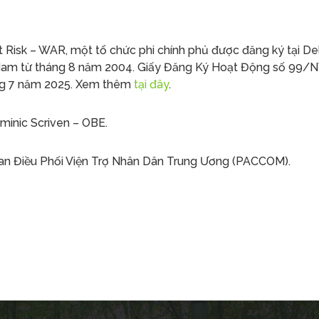
t Risk – WAR, một tổ chức phi chính phủ được đăng ký tại D
 Nam từ tháng 8 năm 2004. Giấy Đăng Ký Hoạt Động số 9
ng 7 năm 2025. Xem thêm
tại đây
.
minic Scriven – OBE.
 Ban Điều Phối Viện Trợ Nhân Dân Trung Ương (PACCOM).